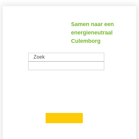
Spring
Door
naar
naar
Samen naar een
de
de
energieneutraal
hoofdnavigatie
hoofd
Culemborg
inhoud
Zoek